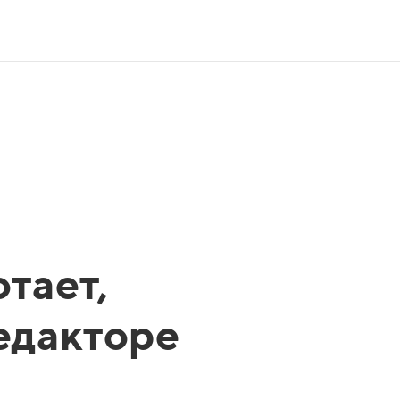
тает,
редакторе