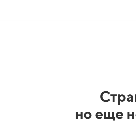
Стра
но еще н